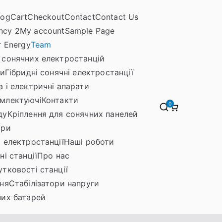
log
Cart
Checkout
Contact
Contact Us
ncy 2
My account
Sample Page
r Energy
Team
 сонячних електростанцій
ри
Гібридні сонячні електростанції
 і електричні апарати
млектуючі
Контакти
0
ду
Кріплення для сонячних панелей
ори
 електростанції
Наші роботи
і станції
Про нас
тковості станції
ня
Стабілізатори напруги
них батарей