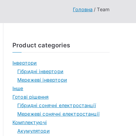
Головна
Team
Product categories
Інвертори
Гібридні інвертори
Мережеві інвертори
Інше
Готові рішення
Гібридні сонячні електростанції
Мережеві сонячні електростанції
Комплектуючі
Акумулятори