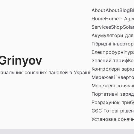
About
About
Blog
B
Home
Home - Age
Services
Shop
Sola
Акумулятори для
Гібридні інверто
Електрофурнітура
 Grinyov
Зелений тариф
Ко
Контролери заря
ачальник сонячних панелей в Україні!
Мережеві інверт
Мережеві сонячні
Портативні зарядн
Розрахунок прибу
СЄС Готові рішен
Установка соняч