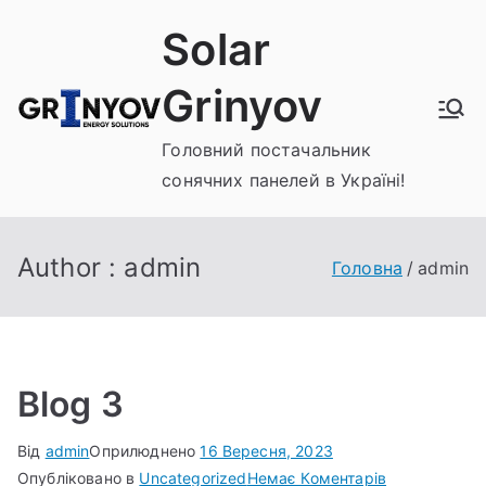
Перейти
Solar
до
вмісту
Grinyov
Головний постачальник
сонячних панелей в Україні!
Author :
admin
Головна
admin
Blog 3
Від
admin
Оприлюднено
16 Вересня, 2023
до
Опубліковано в
Uncategorized
Немає Коментарів