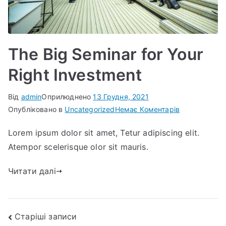
The Big Seminar for Your
Right Investment
Від
admin
Оприлюднено
13 Грудня, 2021
до
Опубліковано в
Uncategorized
Немає Коментарів
The
Lorem ipsum dolor sit amet, Tetur adipiscing elit.
Big
Atempor scelerisque olor sit mauris.
Seminar
for
Читати далі
Your
Right
Investment
Навігація
Старіші записи