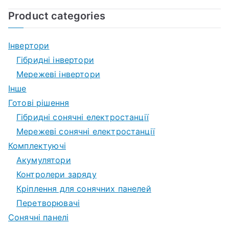
за
Product categories
записами
Інвертори
Гібридні інвертори
Мережеві інвертори
Інше
Готові рішення
Гібридні сонячні електростанції
Мережеві сонячні електростанції
Комплектуючі
Акумулятори
Контролери заряду
Кріплення для сонячних панелей
Перетворювачі
Сонячні панелі